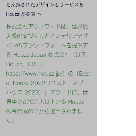
も支持されたデザインとサービスを
Houzz が発表 〜
株式会社アウトワードは、世界最
大級の家づくりとインテリアデザ
インのプラットフォームを提供す
る Houzz Japan 株式会社（以下
Houzz、URL：
https://www.houzz.jp/
）の「Best
of Houzz 2022（ベスト・オブ・
ハウズ 2022）」アワードに、世
界中で270万人以上いる Houzz
の専門家の中から選出されまし
た。