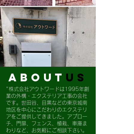
about
us
"株式会社アウトワードは1995年創
業の外構・エクステリア工事の会社
です。世田谷、目黒などの東京城南
地区を中心にこだわりのエクステリ
アをご提供してきました。アプロー
チ、門扉、フェンス、植栽、車庫ま
わりなど、お気軽にご相談下さい。