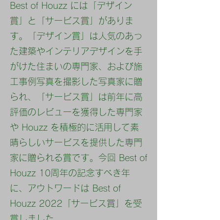
Best of Houzz には「デザイン
賞」と「サービス賞」がありま
す。「デザイン賞」は人気のあっ
た建築やインテリアデザインを手
がけた住まいの専門家、および施
​株式会社 アウトワード
工事例写真を撮影した写真家に贈
られ、「サービス賞」は前年に高
東京都狛江市駒井町3-1-3
評価のレビューを獲得した専門家
03-6794-3317
や Houzz を積極的に活用して素
晴らしいサービスを提供した専門
家に贈られる賞です。今回 Best of
Houzz 10周年の記念すべき年
に、アウトワードは Best of
Houzz 2022「サービス賞」を受
賞しました。